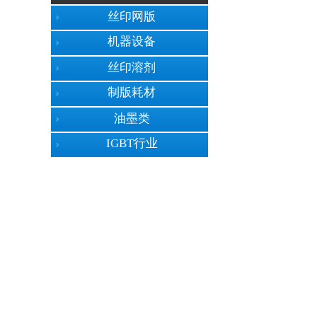
丝印网版
机器设备
丝印溶剂
制版耗材
油墨类
IGBT行业