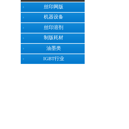
丝印网版
机器设备
丝印溶剂
制版耗材
油墨类
No menu!
IGBT行业