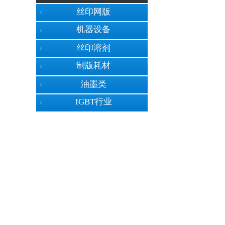
丝印网版
机器设备
丝印溶剂
制版耗材
油墨类
IGBT行业