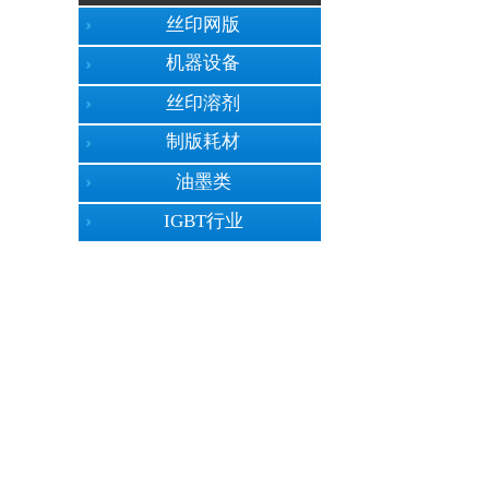
丝印网版
机器设备
丝印溶剂
制版耗材
油墨类
IGBT行业