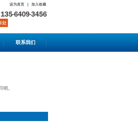
设为首页
|
加入收藏
联系我们
印机、