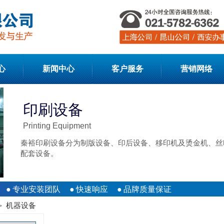
心
新闻中心
客户服务
营销网络
印刷设备
Printing Equipment
秦裕印刷设备分为制版设备、印后设备、移印机及烫金机、丝
配套设备。
●
专业安装团队
●
快速响应
●
品牌质量保证
机器设备
>