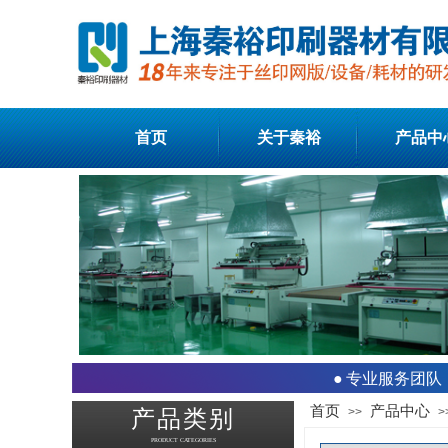
首页
关于秦裕
产品中
●
专业服务团队
首页
产品中心
>>
>
产品类别
PRODUCT CATEGORIES